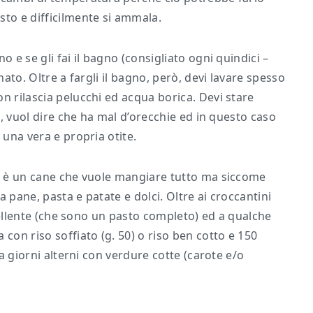
to e difficilmente si ammala.
o e se gli fai il bagno (consigliato ogni quindici –
nato. Oltre a fargli il bagno, però, devi lavare spesso
n rilascia pelucchi ed acqua borica. Devi stare
fa, vuol dire che ha mal d’orecchie ed in questo caso
 una vera e propria otite.
no è un cane che vuole mangiare tutto ma siccome
 pane, pasta e patate e dolci. Oltre ai croccantini
eccellente (che sono un pasto completo) ed a qualche
con riso soffiato (g. 50) o riso ben cotto e 150
 a giorni alterni con verdure cotte (carote e/o