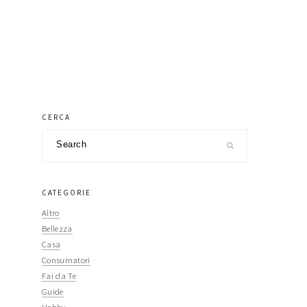
primary
CERCA
Search
sidebar
CATEGORIE
Altro
Bellezza
Casa
Consumatori
Fai da Te
Guide