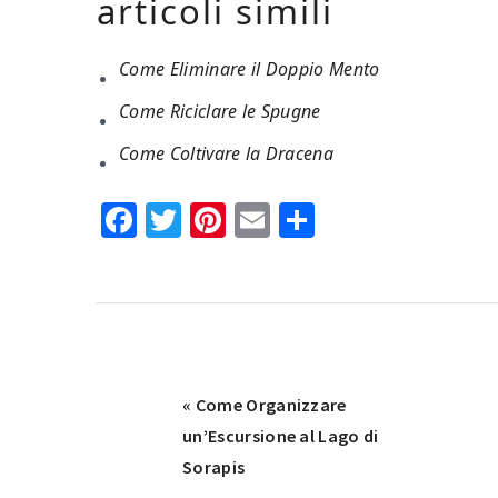
articoli simili
Come Eliminare il Doppio Mento
Come Riciclare le Spugne
Come Coltivare la Dracena
Facebook
Twitter
Pinterest
Email
Condividi
Previous
« Come Organizzare
Post:
un’Escursione al Lago di
Sorapis