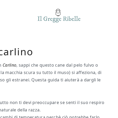
carlino
un
Carlino
, sappi che questo cane dal pelo fulvo o
a macchia scura su tutto il muso) si affeziona, di
o gli estranei. Questa guida ti aiuterà a dargli le
utto non ti devi preoccupare se senti il suo respiro
naturale della razza.
i cambi di temperatura perchè ciò potrebbe farlo