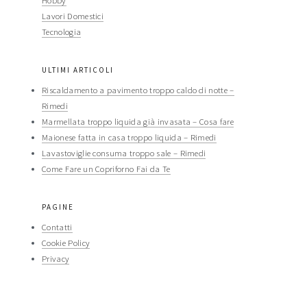
Hobby
Lavori Domestici
Tecnologia
ULTIMI ARTICOLI
Riscaldamento a pavimento troppo caldo di notte​ –
Rimedi​
Marmellata troppo liquida già invasata​ – Cosa fare​​
Maionese fatta in casa troppo liquida​​ – Rimedi​​
Lavastoviglie consuma troppo sale​ – Rimedi​​
Come Fare un Copriforno Fai da Te
PAGINE
Contatti
Cookie Policy
Privacy