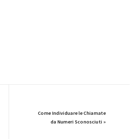
Next
Come Individuare le Chiamate
Post:
da Numeri Sconosciuti »