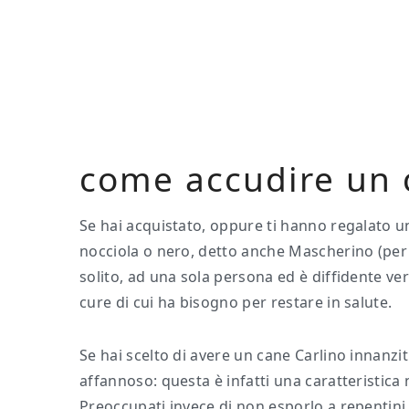
Skip
Skip
Skip
to
to
to
main
primary
footer
content
sidebar
come accudire un 
Se hai acquistato, oppure ti hanno regalato 
nocciola o nero, detto anche Mascherino (per l
solito, ad una sola persona ed è diffidente vers
cure di cui ha bisogno per restare in salute.
Se hai scelto di avere un cane Carlino innanzit
affannoso: questa è infatti una caratteristica 
Preoccupati invece di non esporlo a repentin