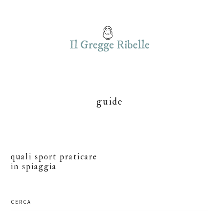
Skip
Skip
Skip
to
to
to
main
primary
footer
content
sidebar
guide
quali sport praticare
in spiaggia
primary
CERCA
Search