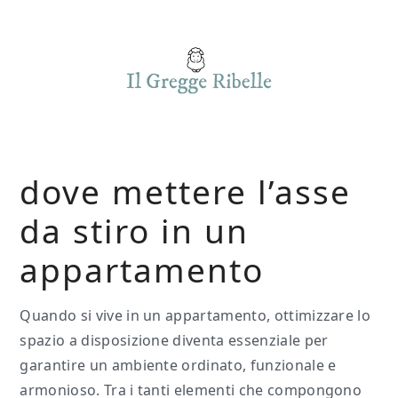
Skip
Skip
Skip
to
to
to
main
primary
footer
content
sidebar
dove mettere l’asse
da stiro in un
appartamento
Quando si vive in un appartamento, ottimizzare lo
spazio a disposizione diventa essenziale per
garantire un ambiente ordinato, funzionale e
armonioso. Tra i tanti elementi che compongono