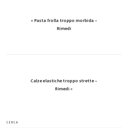
Previous
« Pasta frolla troppo morbida –
Post:
Rimedi​​
Next
Calze elastiche troppo strette​ –
Post:
Rimedi​ »
primary
CERCA