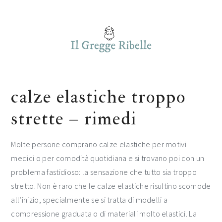
Skip
Skip
Skip
to
to
to
main
primary
footer
content
sidebar
calze elastiche troppo
strette​ – rimedi​
Molte persone comprano calze elastiche per motivi
medici o per comodità quotidiana e si trovano poi con un
problema fastidioso: la sensazione che tutto sia troppo
stretto. Non è raro che le calze elastiche risultino scomode
all’inizio, specialmente se si tratta di modelli a
compressione graduata o di materiali molto elastici. La