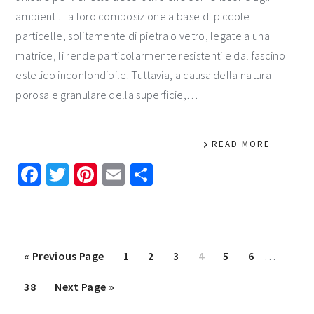
ambienti. La loro composizione a base di piccole
particelle, solitamente di pietra o vetro, legate a una
matrice, li rende particolarmente resistenti e dal fascino
estetico inconfondibile. Tuttavia, a causa della natura
porosa e granulare della superficie,…
READ MORE
Facebook
Twitter
Pinterest
Email
Condividi
Interim
Go
Page
Page
Page
Page
Page
Page
«
Previous Page
1
2
3
4
5
6
…
pages
to
Page
Go
38
Next Page »
omitted
to