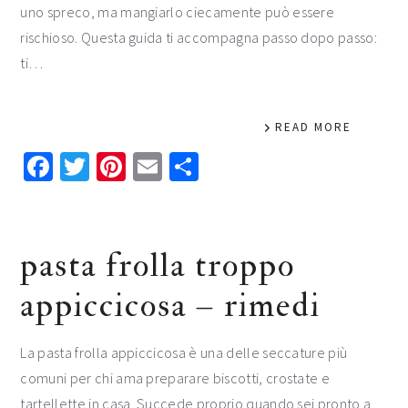
uno spreco, ma mangiarlo ciecamente può essere
rischioso. Questa guida ti accompagna passo dopo passo:
ti…
READ MORE
Facebook
Twitter
Pinterest
Email
Condividi
pasta frolla troppo
appiccicosa​ – rimedi​​
La pasta frolla appiccicosa è una delle seccature più
comuni per chi ama preparare biscotti, crostate e
tartellette in casa. Succede proprio quando sei pronto a