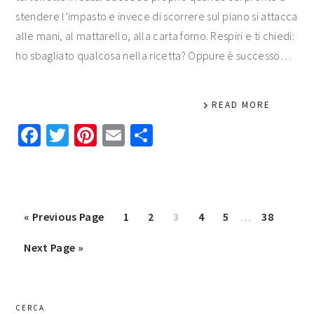
stendere l’impasto e invece di scorrere sul piano si attacca
alle mani, al mattarello, alla carta forno. Respiri e ti chiedi:
ho sbagliato qualcosa nella ricetta? Oppure è successo…
READ MORE
Facebook
Twitter
Pinterest
Email
Condividi
Interim
Go
Page
Page
Page
Page
Page
Page
«
Previous Page
1
2
3
4
5
…
38
pages
to
Go
Next Page »
omitted
to
primary
CERCA