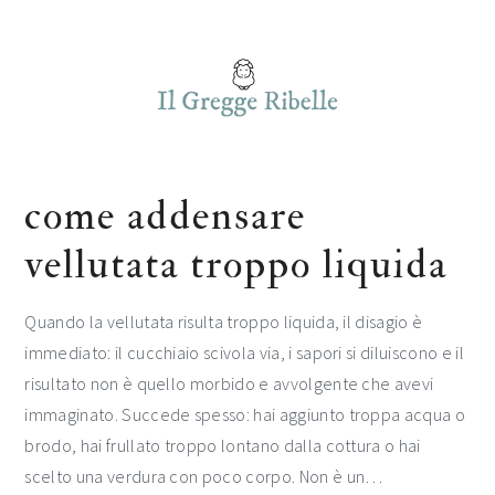
Skip
Skip
Skip
to
to
to
main
primary
footer
content
sidebar
come addensare
vellutata troppo liquida​​
Quando la vellutata risulta troppo liquida, il disagio è
immediato: il cucchiaio scivola via, i sapori si diluiscono e il
risultato non è quello morbido e avvolgente che avevi
immaginato. Succede spesso: hai aggiunto troppa acqua o
brodo, hai frullato troppo lontano dalla cottura o hai
scelto una verdura con poco corpo. Non è un…