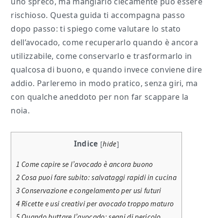
uno spreco, ma mangiarlo ciecamente può essere
rischioso. Questa guida ti accompagna passo
dopo passo: ti spiego come valutare lo stato
dell’avocado, come recuperarlo quando è ancora
utilizzabile, come conservarlo e trasformarlo in
qualcosa di buono, e quando invece conviene dire
addio. Parleremo in modo pratico, senza giri, ma
con qualche aneddoto per non far scappare la
noia.
Indice
[
hide
]
1
Come capire se l’avocado è ancora buono
2
Cosa puoi fare subito: salvataggi rapidi in cucina
3
Conservazione e congelamento per usi futuri
4
Ricette e usi creativi per avocado troppo maturo
5
Quando buttare l’avocado: segni di pericolo