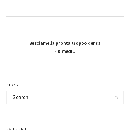
Next
Besciamella pronta troppo densa​
Post:
– Rimedi​​ »
primary
CERCA
sidebar
Search
CATEGORIE