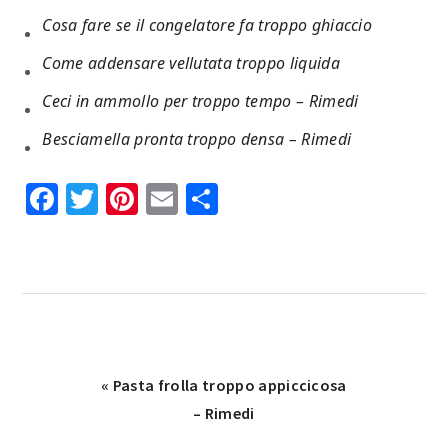
Cosa fare se il congelatore fa troppo ghiaccio​​
Come addensare vellutata troppo liquida​​
Ceci in ammollo per troppo tempo​​ – Rimedi​
Besciamella pronta troppo densa​ – Rimedi​​
Facebook
Twitter
Pinterest
Email
Condividi
Previous
« Pasta frolla troppo appiccicosa​
Post:
– Rimedi​​