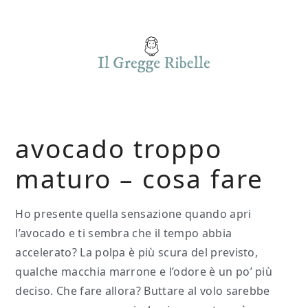
Skip
Skip
Skip
to
to
to
main
primary
footer
content
sidebar
avocado troppo
maturo – cosa fare​​
Ho presente quella sensazione quando apri
l’avocado e ti sembra che il tempo abbia
accelerato? La polpa è più scura del previsto,
qualche macchia marrone e l’odore è un po’ più
deciso. Che fare allora? Buttare al volo sarebbe