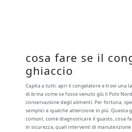
Skip
Skip
Skip
to
to
to
main
primary
footer
content
sidebar
cosa fare se il con
ghiaccio​​
Capita a tutti: apri il congelatore e trovi una 
di brina come se fosse venuto giù il Polo Nor
conservazione degli alimenti. Per fortuna, spes
semplici e qualche attenzione in più. Questa g
comuni, come diagnosticare il guasto, cosa far
in sicurezza, quali interventi di manutenzione