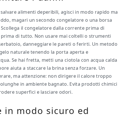
o salvare alimenti deperibili, agisci in modo rapido ma
 freddo, magari un secondo congelatore o una borsa
. Scollega il congelatore dalla corrente prima di
a prima di tutto. Non usare mai coltelli o strumenti
l serbatoio, danneggiare le pareti o ferirti. Un metodo
isgelo naturale tenendo la porta aperta e
qua. Se hai fretta, metti una ciotola con acqua calda
apore aiuta a staccare la brina senza forzare. Un
rare, ma attenzione: non dirigere il calore troppo
prolunghe in ambiente bagnato. Evita prodotti chimici
odere superfici e lasciare odori.
e in modo sicuro ed