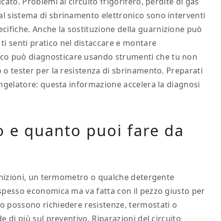
cato. Problemi al circuito frigorifero, perdite di gas
al sistema di sbrinamento elettronico sono interventi
cifiche. Anche la sostituzione della guarnizione può
i senti pratico nel distaccare e montare
co può diagnosticare usando strumenti che tu non
o o tester per la resistenza di sbrinamento. Preparati
congelatore: questa informazione accelera la diagnosi
io e quanto puoi fare da
uarnizioni, un termometro o qualche detergente
 spesso economica ma va fatta con il pezzo giusto per
co possono richiedere resistenze, termostati o
e di più sul preventivo. Riparazioni del circuito