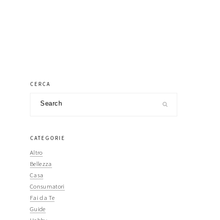
primary
CERCA
Search
sidebar
CATEGORIE
Altro
Bellezza
Casa
Consumatori
Fai da Te
Guide