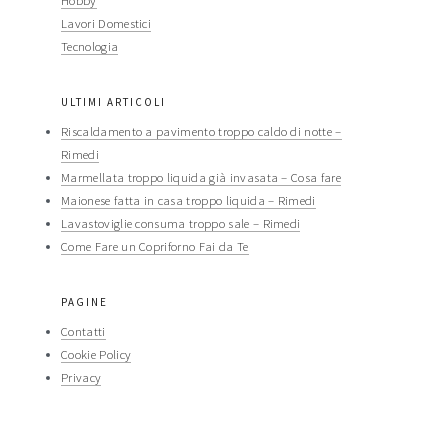
Hobby
Lavori Domestici
Tecnologia
ULTIMI ARTICOLI
Riscaldamento a pavimento troppo caldo di notte​ –
Rimedi​
Marmellata troppo liquida già invasata​ – Cosa fare​​
Maionese fatta in casa troppo liquida​​ – Rimedi​​
Lavastoviglie consuma troppo sale​ – Rimedi​​
Come Fare un Copriforno Fai da Te
PAGINE
Contatti
Cookie Policy
Privacy