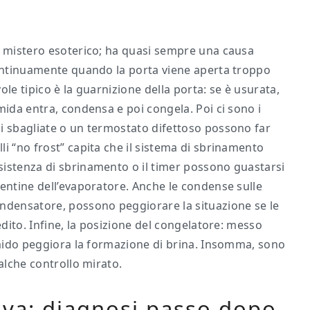
n mistero esoterico; ha quasi sempre una causa
continuamente quando la porta viene aperta troppo
le tipico è la guarnizione della porta: se è usurata,
mida entra, condensa e poi congela. Poi ci sono i
i sbagliate o un termostato difettoso possono far
i “no frost” capita che il sistema di sbrinamento
sistenza di sbrinamento o il timer possono guastarsi
pentine dell’evaporatore. Anche le condense sulle
ondensatore, possono peggiorare la situazione se le
edito. Infine, la posizione del congelatore: messo
 umido peggiora la formazione di brina. Insomma, sono
alche controllo mirato.
 va: diagnosi passo dopo