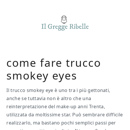
Skip
Skip
Skip
to
to
to
main
primary
footer
content
sidebar
come fare trucco
smokey eyes
Il trucco smokey eye è uno tra i più gettonati,
anche se tuttavia non è altro che una
reinterpretazione del make-up anni Trenta,
utilizzata da moltissime star. Può sembrare difficile
realizzarlo, ma bastano pochi semplici passi per