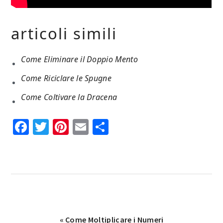
articoli simili
Come Eliminare il Doppio Mento
Come Riciclare le Spugne
Come Coltivare la Dracena
Facebook
Twitter
Pinterest
Email
Condividi
Previous
« Come Moltiplicare i Numeri