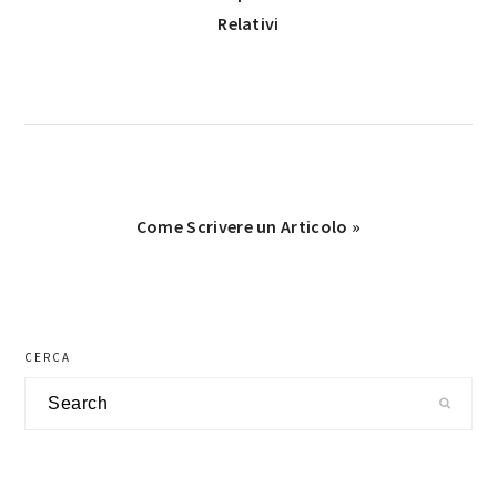
Post:
Relativi
Next
Come Scrivere un Articolo »
Post:
primary
CERCA
sidebar
Search