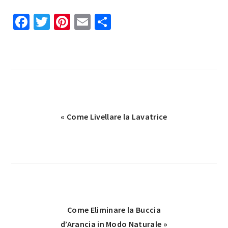
Facebook
Twitter
Pinterest
Email
Condividi
Previous
« Come Livellare la Lavatrice
Post:
Next
Come Eliminare la Buccia
Post:
d’Arancia in Modo Naturale »