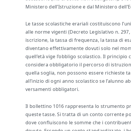
Ministero dell’Istruzione e dal Ministero dell’
Le tasse scolastiche erariali costituiscono l’
alle norme vigenti (Decreto Legislativo n. 297, a
iscrizione, la tassa di frequenza, la tassa di e
diventano effettivamente dovuti solo nel mome
quell’età vige l’obbligo scolastico. Il principi
considera obbligatorio il percorso di istruzi
quella soglia, non possono essere richieste ta
all’inizio di ogni anno scolastico se l’alunno 
versamenti obbligatori.
Il bollettino 1016 rappresenta lo strumento pr
queste tasse. Si tratta di un conto corrente pos
dove confluiscono le somme che i contribuenti
dovute. Essendo un conto standardizzato, i bol