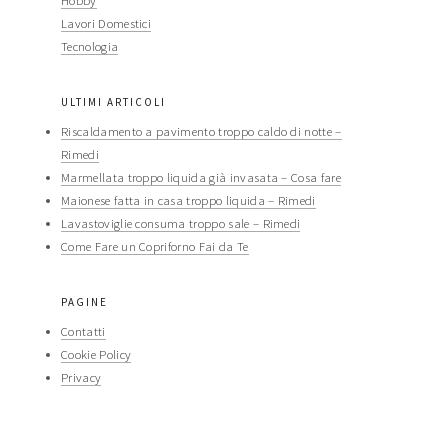
Hobby
Lavori Domestici
Tecnologia
ULTIMI ARTICOLI
Riscaldamento a pavimento troppo caldo di notte​ –
Rimedi​
Marmellata troppo liquida già invasata​ – Cosa fare​​
Maionese fatta in casa troppo liquida​​ – Rimedi​​
Lavastoviglie consuma troppo sale​ – Rimedi​​
Come Fare un Copriforno Fai da Te
PAGINE
Contatti
Cookie Policy
Privacy