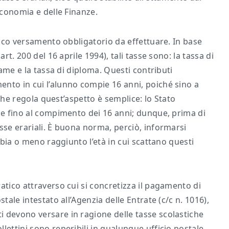
Economia e delle Finanze.
unico versamento obbligatorio da effettuare. In base
rt. 200 del 16 aprile 1994), tali tasse sono: la tassa di
same e la tassa di diploma. Questi contributi
nto in cui l’alunno compie 16 anni, poiché sino a
o che regola quest’aspetto è semplice: lo Stato
one fino al compimento dei 16 anni; dunque, prima di
sse erariali. È buona norma, perciò, informarsi
abbia o meno raggiunto l’età in cui scattano questi
atico attraverso cui si concretizza il pagamento di
tale intestato all’Agenzia delle Entrate (c/c n. 1016),
 devono versare in ragione delle tasse scolastiche
lettini sono reperibili in qualunque ufficio postale.