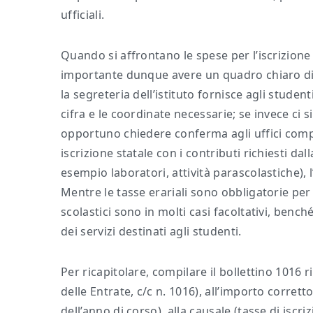
ufficiali.
Quando si affrontano le spese per l’iscrizione
importante dunque avere un quadro chiaro di qu
la segreteria dell’istituto fornisce agli stude
cifra e le coordinate necessarie; se invece ci 
opportuno chiedere conferma agli uffici compe
iscrizione statale con i contributi richiesti dal
esempio laboratori, attività parascolastiche), l
Mentre le tasse erariali sono obbligatorie per 
scolastici sono in molti casi facoltativi, benc
dei servizi destinati agli studenti.
Per ricapitolare, compilare il bollettino 1016 
delle Entrate, c/c n. 1016), all’importo corrett
dell’anno di corso), alla causale (tasse di isc