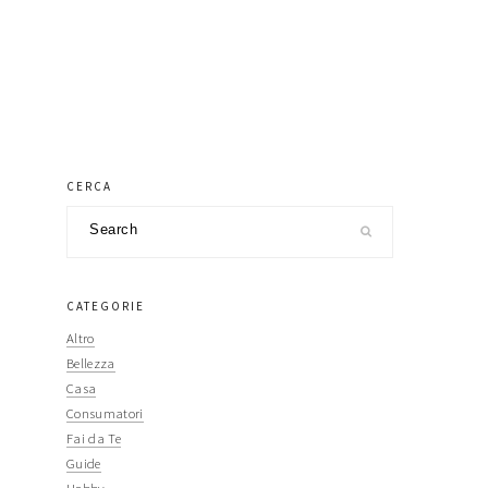
primary
CERCA
Search
sidebar
CATEGORIE
Altro
Bellezza
Casa
Consumatori
Fai da Te
Guide