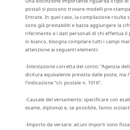
Una distinzione importante riguarda il tipo di bo
postali si possono trovare modelli pre-stampati
Entrate. In quel caso, la compilazione risulta s
sono già prestabiliti e basta aggiungere la cifr
riferimento e i dati personali di chi effettua i
in bianco, bisogna compilare tutti i campi m
attenzione ai seguenti elementi:
-Intestazione corretta del conto: “Agenzia del
dicitura equivalente prevista dalle poste, ma l’
l’indicazione “c/c postale n. 1016”.
-Causale del versamento: specificare con esatt
esame, diploma) e, se possibile, l’anno scolasti
-Importo da versare: alcuni importi sono fiss