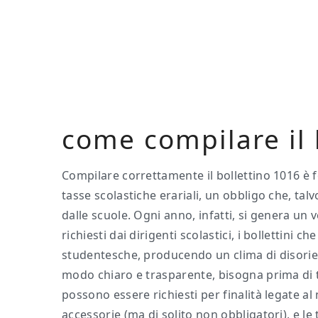
Skip
Skip
Skip
to
to
to
main
primary
footer
content
sidebar
come compilare il 
Compilare correttamente il bollettino 1016 
tasse scolastiche erariali, un obbligo che, talv
dalle scuole. Ogni anno, infatti, si genera un 
richiesti dai dirigenti scolastici, i bollettini 
studentesche, producendo un clima di disor
modo chiaro e trasparente, bisogna prima di tu
possono essere richiesti per finalità legate a
accessorie (ma di solito non obbligatori), e le 