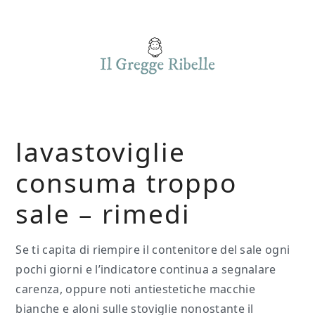
Skip
Skip
Skip
to
to
to
main
primary
footer
content
sidebar
lavastoviglie
consuma troppo
sale​ – rimedi​​
Se ti capita di riempire il contenitore del sale ogni
pochi giorni e l’indicatore continua a segnalare
carenza, oppure noti antiestetiche macchie
bianche e aloni sulle stoviglie nonostante il