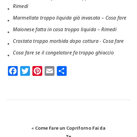
Rimedi​
Marmellata troppo liquida già invasata​ – Cosa fare​​
Maionese fatta in casa troppo liquida​​ – Rimedi​​
Crostata troppo morbida dopo cottura ​- Cosa fare​​
Cosa fare se il congelatore fa troppo ghiaccio​​
Facebook
Twitter
Pinterest
Email
Condividi
Previous
« Come Fare un Copriforno Fai da
Post:
Te