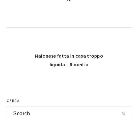
Next
Maionese fatta in casa troppo
Post:
liquida​​ – Rimedi​​ »
primary
CERCA
sidebar
Search