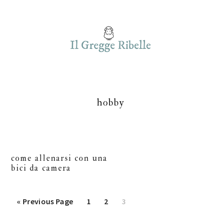
Skip
Skip
Skip
to
to
to
main
primary
footer
content
sidebar
hobby
come allenarsi con una
bici da camera
Go
Page
Page
Page
«
Previous Page
1
2
3
to