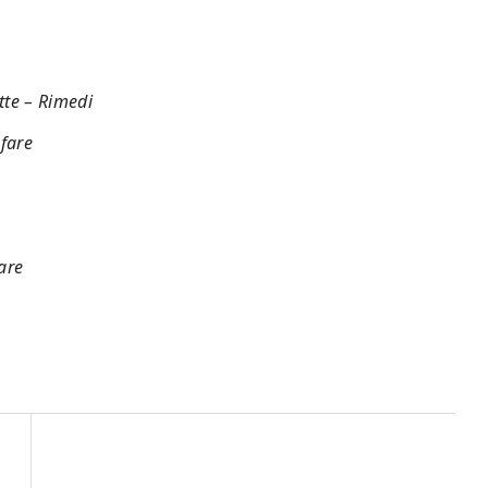
e​ – Rimedi​
are​​
re​​