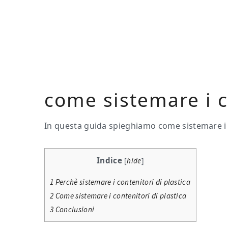
Skip
Skip
Skip
to
to
to
main
primary
footer
content
sidebar
come sistemare i c
In questa guida spieghiamo come sistemare i c
Indice
[
hide
]
1
Perchè sistemare i contenitori di plastica
2
Come sistemare i contenitori di plastica
3
Conclusioni