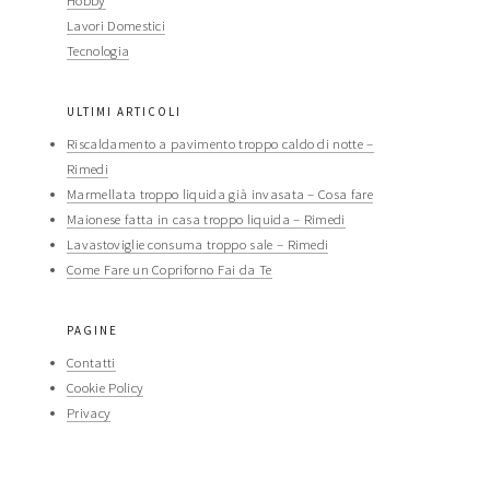
Hobby
Lavori Domestici
Tecnologia
ULTIMI ARTICOLI
Riscaldamento a pavimento troppo caldo di notte​ –
Rimedi​
Marmellata troppo liquida già invasata​ – Cosa fare​​
Maionese fatta in casa troppo liquida​​ – Rimedi​​
Lavastoviglie consuma troppo sale​ – Rimedi​​
Come Fare un Copriforno Fai da Te
PAGINE
Contatti
Cookie Policy
Privacy