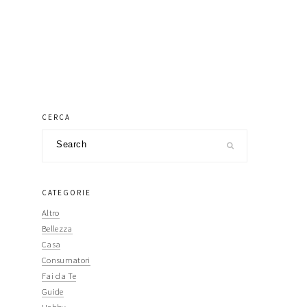
primary
CERCA
Search
sidebar
CATEGORIE
Altro
Bellezza
Casa
Consumatori
Fai da Te
Guide