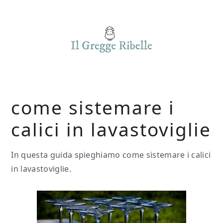
Skip
Skip
Skip
to
to
to
main
primary
footer
content
sidebar
come sistemare i
calici in lavastoviglie
In questa guida spieghiamo come sistemare i calici
in lavastoviglie.