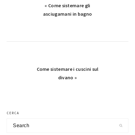
Previous
« Come sistemare gli
Post:
asciugamani in bagno
Next
Come sistemare i cuscini sul
Post:
divano »
primary
CERCA
sidebar
Search